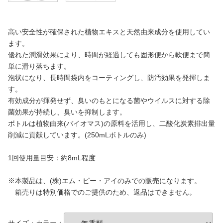
高い安全性が確保された植物エキスと天然由来成分を使用してい
ます。
優れた潤滑効果により、時間が経過しても固形便から軟便まで簡
単に滑り落ちます。
泡状になり、長時間袋内をコーティングし、防汚効果を発揮しま
す。
有効成分が揮発せず、臭いのもとになる菌やウイルスに対する除
菌効果が持続し、臭いを抑制します。
ボトルは植物由来(バイオマス)の原料を活用し、二酸化炭素排出量
削減に貢献しています。(250mLボトルのみ)
1回使用量目安：約8mL程度
※本製品は、(株)エム・ピー・アイのみでの販売になります。
箱売りは特別価格でのご提供のため、返品はできません。
サイズ・カラー：