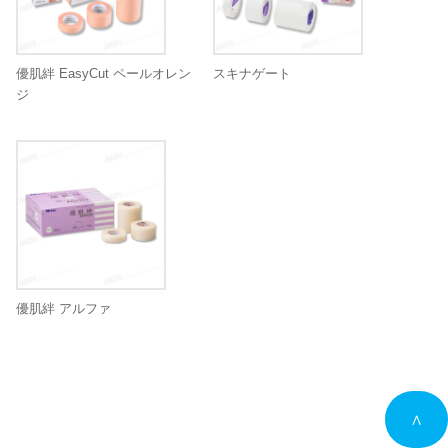
優肌絆 EasyCut ペールオレン
スキナゲート
ジ
優肌絆 アルファ
∧