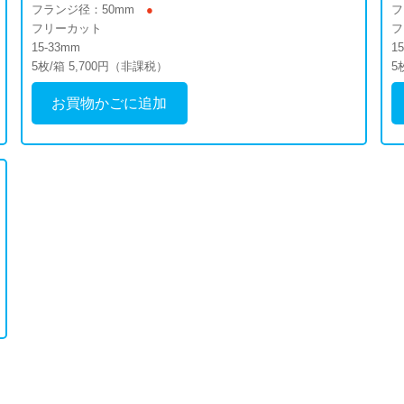
フランジ径：50mm
●
フ
フリーカット
フ
15-33mm
1
5枚/箱 5,700円（非課税）
5
お買物かごに追加