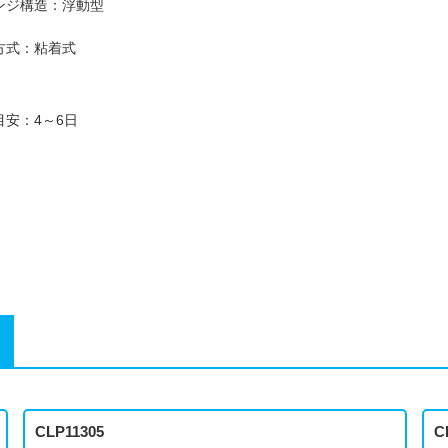
ンジ構造：浮動型
方式：粘着式
目安：4～6日
CLP11305
C