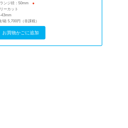
ランジ径：50mm
●
リーカット
5-43mm
枚/箱 5,700円（非課税）
お買物かごに追加