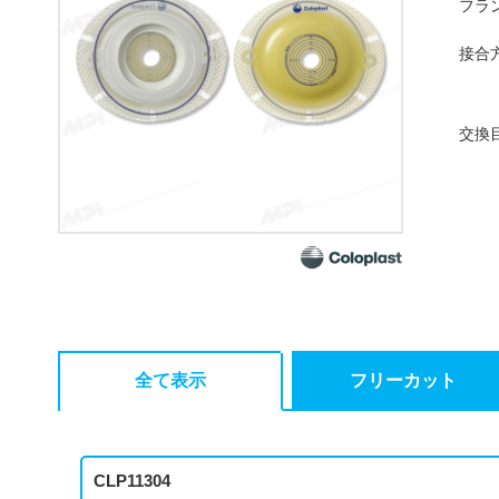
フラ
接合
交換
全て表示
フリーカット
CLP11304