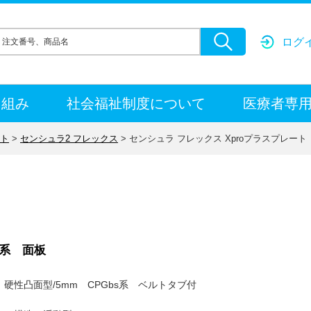
ログ
り組み
社会福祉制度について
医療者専
ト
>
センシュラ2 フレックス
>
センシュラ フレックス Xproプラスプレート
系 面板
：硬性凸面型/5mm CPGbs系 ベルトタブ付